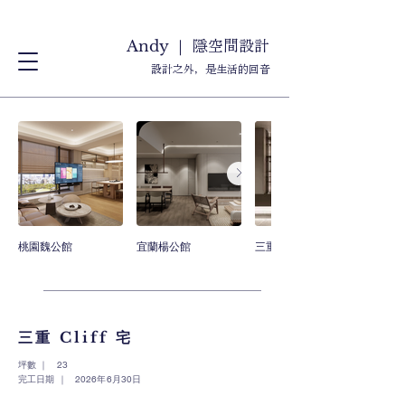
隱空間設計
Andy ｜
設計之外，是生活的回音
桃園魏公館
宜蘭楊公館
三重 Cliff 宅
三重 Cliff 宅
​坪數 ｜
23
​完工日期 ｜
2026年6月30日